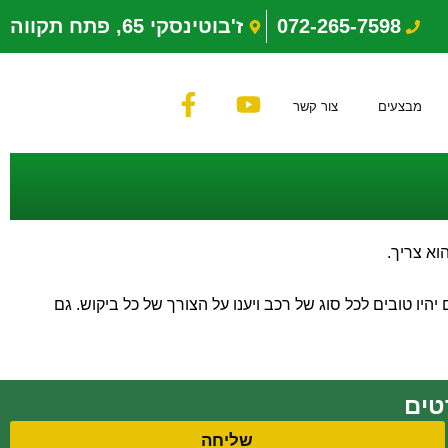
072-265-7598
ז'בוטינסקי 65, פתח תקווה
F
Y
מבצעים
צור קשר
a
o
c
u
e
t
b
u
o
b
o
e
וא צריך.
k
-
צריך. הצמיגים יהיו טובים לכל סוג של רכב ויענו על הצורך של כל ביקוש. גם
f
שליחה