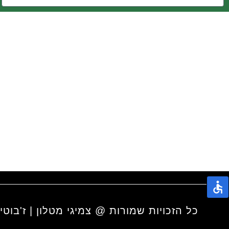
כל הזכויות שמורות @ צמיגי מטלון | ז'בוטינסקי 65 פ"ת מיקוד: 4917101