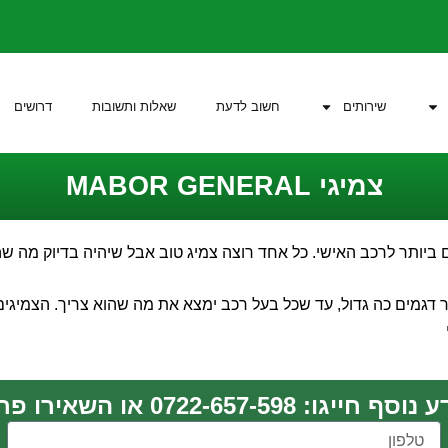
שירותים
חשוב לדעת
שאלות ותשובות
דרושים
צמיגי MABOR GENERAL
ביותר לרכב האישי. כל אחד רוצה צמיג טוב אבל שיהיה בדיוק מה שה
י MABOR GENERAL היות ויש להם מבחר דגמים כה גדול, עד שכל בעל רכב ימצא את מה שהוא 
חייגו: 0722-657-598 או השאירו פרטים