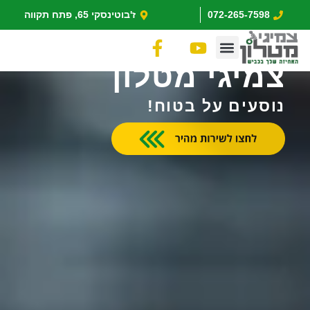
ילוג
072-265-7598
ז'בוטינסקי 65, פתח תקווה
תוכן
F
Y
a
o
צמיגי מטלון
c
u
e
t
נוסעים על בטוח!
b
u
o
b
o
e
k
-
f