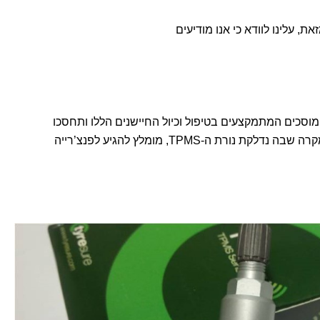
ן, תדעו לחפש את המוסכים המתמקצעים בטיפול וכיול החיישנים הללו ותחסכו
לעצמכם הוצאות מיותרות. במידה ונכנסתם למוסך, תדעו ליידע את אנשי המקצוע על קיומם של החיישנים והקדימו תרופה למכה. בכל מקרה שבה נדלקת נורת ה-TPMS, מומלץ להגיע לפנצ’רייה