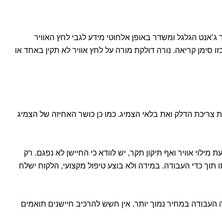
יישני לחץ אוויר (TPMS) ברכבים חדשים. החיישן יושב בתוך ג’אנט הגלגל ומשדר באופן אלחוטי מידע לגבי לחץ האוויר
 סימן קריאה. נורה דולקת מורה על לחץ אוויר לא תקין באחד או
דילה את צריכת הדלק ואת בלאי הצמיג. כמו כן כושר האחיזה של הצמיג
וי אוויר ואף תיקון תקר, יש לוודא כי החיישן לא נפגם. רק
 תוך כדי העבודה. במידה ולא בוצע טיפול מקצועי, הלקוח ישלח
העבודה במחיר נמוך יותר. אין חשש להרכיב חיישנים תואמים